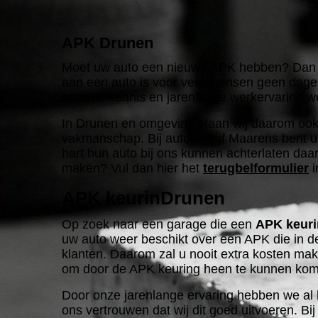
APK Drunen
Moet uw auto een nieuwe APK hebben? Dan z
aan een auto is voor veel mensen geen dageli
enorme kennis en jarenlange werkervaring 
In Drunen en omgeving staan wij daarom ook w
vakmanschap. Bij autobedrijf Maarens bent u a
hart hun auto bij ons kunnen achterlaten daa
maken? Vul dan hier het
terugbelformulier
i
APK keurinDrunen
Op zoek naar een garage die een
APK keuri
uw auto weer beschikt over een APK die in de m
klanten. Daarom zal u nooit extra kosten m
om door de APK keuring heen te kunnen ko
Door onze jarenlange ervaring hebben we al b
ons vertrouwen dat wij dit goed uitvoeren. B