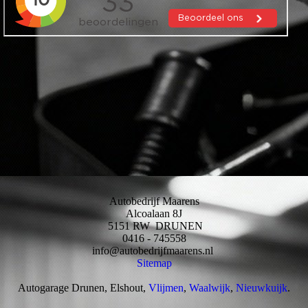
Autobedrijf Maarens
Alcoalaan 8J
5151 RW DRUNEN
0416 - 745558
info@autobedrijfmaarens.nl
Sitemap
Autogarage Drunen, Elshout,
Vlijmen
,
Waalwijk
,
Nieuwkuijk
.