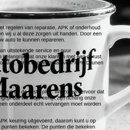
et regelen van reparatie, APK of onderhoud
en wij u al deze zorgen uit handen. Door een
w auto te kunnen repareren.
van uitstekende service en puur
m belangrijk dat onze klanten met een gerust
 contact. Wilt u een afspraak voor APK Drunen
rens op de juiste plek. Wij zorgen ervoor dat
jk dat we altijd eerlijk zijn richting onze
s een onderdeel echt vervangen moet worden
 APK keuring uitgevoerd, daarom kunt u op
tal punten bekeken. De punten die bekeken