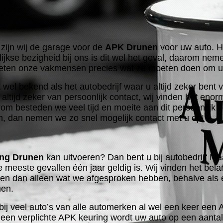
ijn wij de garage voor de
APK Drunen
voor uw auto. H
jkse bezigheid bij ons is dit wel het geval, daarom nem
weten onze vakmensen precies wat ze moeten doen om u
el bekend als het autobedrijf waar u altijd zeker bent 
ltijd zeker van persoonlijk contact, wij vinden het enor
rom besteden we veel tijd en moeite aan dit persoonlijk
n, dan nemen we zo snel mogelijk contact met u op!
ng Drunen
kan uitvoeren? Dan bent u bij autobedrijf Maa
eeste gevallen één jaar geldig is. Wij vinden het belangri
aken dan alleen wat we afgesproken hebben, behalve al
men.
ij veel auto’s van alle automerken al wel een keer een
ij een verplichte APK keuring wordt uw auto op een aan