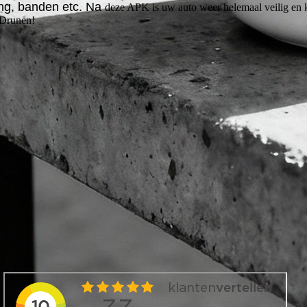
ing, banden etc. Na
deze APK is uw auto weer helemaal veilig en 
 Drunen!