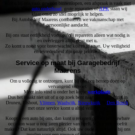
kunt u bij ons vaak gewoon binnenlopen, een afspraak is vaak niet
nodig. Voor
auto onderhoud
, grote reparaties of
APK
staan wij
klaar om u zo snel mogelijk te helpen.
Bij Autobedrijf Maarens combineren we vakmanschap met
persoonlijke aandacht.
Bij ons staat eerlijkheid voorop. Wij repareren alleen wat nodig is
en overleggen altijd eerst met u.
Zo komt u nooit voor onverwachte kosten te staan. Uw veiligheid
en tevredenheid zijn onze prioriteit.
Service op maat bij Garagebedrijf
Maarens
Om u volledig te ontzorgen, kunt bij ons een beroep doen op
vervangend vervoer.
Meer info vind u onder het kopje
werkplaats
.
Dus het maakt niet uit of u op zoek bent naar een autobedrijf in
Drunen, Elshout,
Vlijmen
,
Waalwijk
,
Nieuwkuijk
of
Den Bosch
,
met onze service komt u altijd veilig thuis.
Koopt u een auto bij ons, dan kunt u rekenen op een betrouwbare
occasion waar u nog jaren plezier van heeft. Wilt u een proefrit
maken? Dat kan natuurlijk altijd. Ook uw oude auto kunt u bij ons
inruilen voor een nieuwe of gebruikte auto.