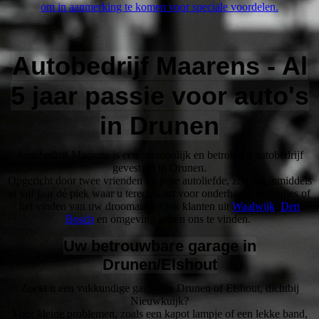
om in aanmerking te komen voor speciale voordelen.
Autobedrijf Maarens - Al
5 jaar passie voor auto's
in Drunen
Autobedrijf Maarens is een persoonlijk en betrokken autobedrijf
gevestigd in Drunen.
Opgericht door twee vrienden uit pure autoliefde, zijn wij inmiddels
al vijf jaar dé plek waar u terechtkunt voor onderhoud, reparaties of
het vinden van uw droomauto. Ook klanten uit
Waalwijk
,
Den
Bosch
en omgeving weten ons te vinden.
Uw betrouwbare garage in
Drunen/Elshout
Zoekt u een vakkundige garage in Drunen of Elshout, dichtbij
Nieuwkuijk?
Voor kleine problemen, zoals een kapot lampje of een lekke band,