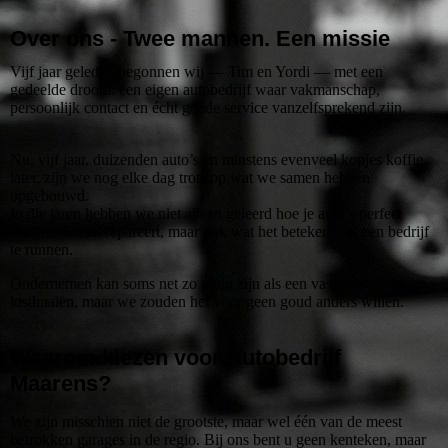
Over ons
- Twee mannen. Een missie
Vijf jaar geleden begonnen wij — Tim en Yordi — met een
gedeelde droom: een eigen autobedrijf waar vakmanschap,
persoonlijk contact en écht goede service vanzelfsprekend zijn.
Nu, vijf jaar, duizenden auto’s en minstens evenveel kopjes koffie
later, zijn we nog elke dag trots op wat we samen hebben
opgebouwd.
In die jaren hebben we niet alleen geleerd hoe je auto’s perfect
onderhoudt en repareert, maar ook wat het betekent om een bedrijf
te runnen.
Ondernemen kan soms net zo pittig zijn als een vastgeroeste moer
losdraaien, maar we zouden het voor geen goud anders willen.
Waarom kiezen voor Autobedrijf
Maarens?
We zijn misschien niet de grootste, maar wel één van de meest
betrokken garages in de regio. Bij ons bent u geen kenteken, maar