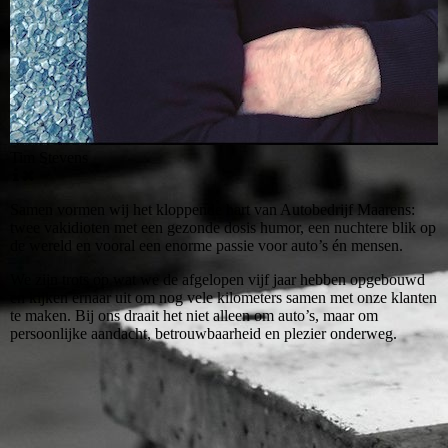
Tim Stevens
Samen vormen wij het kloppende hart van Autobedrijf Maarens:
twee vakidioten met een gezonde dosis humor, een nuchtere blik op
de wereld en vooral een enorme passie voor auto’s én mensen.
We zijn trots op wat we de afgelopen vijf jaar hebben opgebouwd
en kijken ernaar uit om nog vele kilometers samen met onze klanten
te maken. Bij ons draait het niet alleen om auto’s, maar om
persoonlijke aandacht, betrouwbaarheid en plezier onderweg.