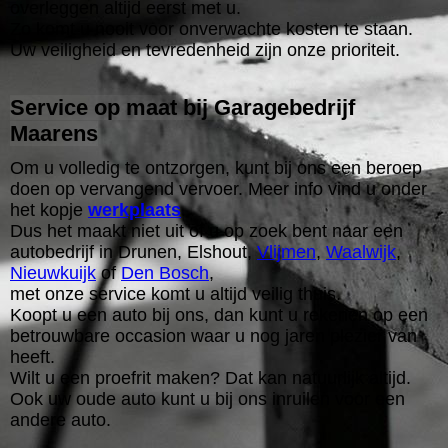
overleggen altijd eerst met u.
Zo komt u nooit voor onverwachte kosten te staan.
Uw veiligheid en tevredenheid zijn onze prioriteit.
Service op maat bij Garagebedrijf
Maarens
Om u volledig te ontzorgen, kunt bij ons een beroep
doen op vervangend vervoer. Meer info vind u onder
het kopje
werkplaats
.
Dus het maakt niet uit of u op zoek bent naar een
autobedrijf in Drunen, Elshout,
Vlijmen
,
Waalwijk
,
Nieuwkuijk
of
Den Bosch
,
met onze service komt u altijd veilig thuis.
Koopt u een auto bij ons, dan kunt u rekenen op een
betrouwbare occasion waar u nog jaren plezier van
heeft.
Wilt u een proefrit maken? Dat kan natuurlijk altijd.
Ook uw oude auto kunt u bij ons inruilen voor een
andere auto.