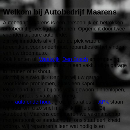
Welkom bij Autobedrijf Maarens
Autobedrijf Maarens is een persoonlijk en betrokken
autobedrijf gevestigd in Drunen. Opgericht door twee
vrienden uit pure autoliefde,
zijn wij inmiddels al vijf jaar dé plek waar u
terechtkunt voor onderhoud, reparaties of het vinden
van uw droomauto.
Ook klanten uit
Waalwijk
,
Den Bosch
en omgeving
weten ons te vinden.
Zoekt u een vakkundige garage
in Drunen of Elshout,
dichtbij Nieuwkuijk? Dan zijn wij uw garage.
Voor kleine problemen, zoals een kapot lampje of een
lekke band, kunt u bij ons vaak gewoon binnenlopen,
een afspraak is vaak niet nodig.
Voor
auto onderhoud
, grote reparaties of
APK
staan
wij klaar om u zo snel mogelijk te helpen. Bij
Autobedrijf Maarens combineren we vakmanschap
met persoonlijke aandacht. Bij ons staat eerlijkheid
voorop. Wij repareren alleen wat nodig is en