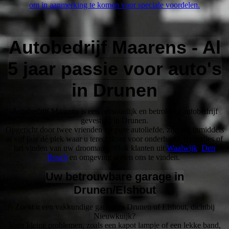
om in aanmerking te komen voor speciale voordelen.
Autobedrijf Maarens - Al
5 jaar passie voor auto's
in Drunen
Autobedrijf Maarens is een persoonlijk en betrokken autobedrijf
gevestigd in Drunen.
Opgericht door twee vrienden uit pure autoliefde, zijn wij inmiddels
al vijf jaar dé plek waar u terechtkunt voor onderhoud, reparaties of
het vinden van uw droomauto. Ook klanten uit
Waalwijk
,
Den
Bosch
en omgeving weten ons te vinden.
Uw betrouwbare garage in
Drunen/Elshout
Zoekt u een vakkundige garage in Drunen of Elshout, dichtbij
Nieuwkuijk?
Voor kleine problemen, zoals een kapot lampje of een lekke band,