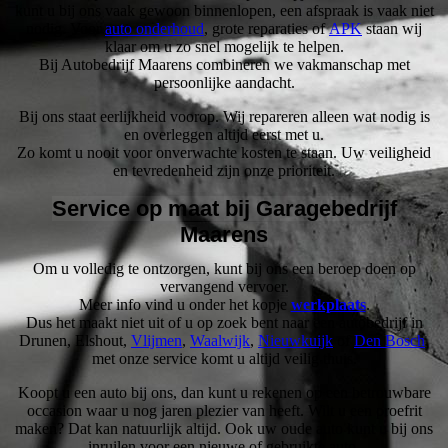
kunt u bij ons vaak gewoon binnenlopen, een afspraak is vaak niet
nodig. Voor
auto onderhoud
, grote reparaties of
APK
staan wij
klaar om u zo snel mogelijk te helpen.
Bij Autobedrijf Maarens combineren we vakmanschap met
persoonlijke aandacht.
Bij ons staat eerlijkheid voorop. Wij repareren alleen wat nodig is
en overleggen altijd eerst met u.
Zo komt u nooit voor onverwachte kosten te staan. Uw veiligheid
en tevredenheid zijn onze prioriteit.
Service op maat bij Garagebedrijf
Maarens
Om u volledig te ontzorgen, kunt bij ons een beroep doen op
vervangend vervoer.
Meer info vind u onder het kopje
werkplaats
.
Dus het maakt niet uit of u op zoek bent naar een autobedrijf in
Drunen, Elshout,
Vlijmen
,
Waalwijk
,
Nieuwkuijk
of
Den Bosch
,
met onze service komt u altijd veilig thuis.
Koopt u een auto bij ons, dan kunt u rekenen op een betrouwbare
occasion waar u nog jaren plezier van heeft. Wilt u een proefrit
maken? Dat kan natuurlijk altijd. Ook uw oude auto kunt u bij ons
inruilen voor een nieuwe of gebruikte auto.