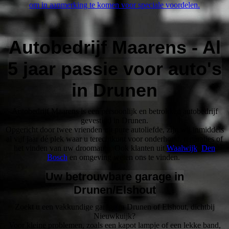
om in aanmerking te komen voor speciale voordelen.
Autobedrijf Maarens - Al
5 jaar passie voor auto's
in Drunen
Autobedrijf Maarens is een persoonlijk en betrokken autobedrijf
gevestigd in Drunen.
Opgericht door twee vrienden uit pure autoliefde, zijn wij inmiddels
al vijf jaar dé plek waar u terechtkunt voor onderhoud, reparaties of
het vinden van uw droomauto. Ook klanten uit
Waalwijk
,
Den
Bosch
en omgeving weten ons te vinden.
Uw betrouwbare garage in
Drunen/Elshout
Zoekt u een vakkundige garage in Drunen of Elshout, dichtbij
Nieuwkuijk?
Voor kleine problemen, zoals een kapot lampje of een lekke band,