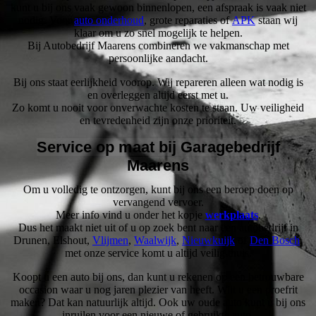
kunt u bij ons vaak gewoon binnenlopen, een afspraak is vaak niet
nodig. Voor
auto onderhoud
, grote reparaties of
APK
staan wij
klaar om u zo snel mogelijk te helpen.
Bij Autobedrijf Maarens combineren we vakmanschap met
persoonlijke aandacht.
Bij ons staat eerlijkheid voorop. Wij repareren alleen wat nodig is
en overleggen altijd eerst met u.
Zo komt u nooit voor onverwachte kosten te staan. Uw veiligheid
en tevredenheid zijn onze prioriteit.
Service op maat bij Garagebedrijf
Maarens
Om u volledig te ontzorgen, kunt bij ons een beroep doen op
vervangend vervoer.
Meer info vind u onder het kopje
werkplaats
.
Dus het maakt niet uit of u op zoek bent naar een autobedrijf in
Drunen, Elshout,
Vlijmen
,
Waalwijk
,
Nieuwkuijk
of
Den Bosch
,
met onze service komt u altijd veilig thuis.
Koopt u een auto bij ons, dan kunt u rekenen op een betrouwbare
occasion waar u nog jaren plezier van heeft. Wilt u een proefrit
maken? Dat kan natuurlijk altijd. Ook uw oude auto kunt u bij ons
inruilen voor een nieuwe of gebruikte auto.